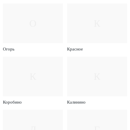
О
К
Огорь
Красное
К
К
Коробино
Калинино
Д
Г