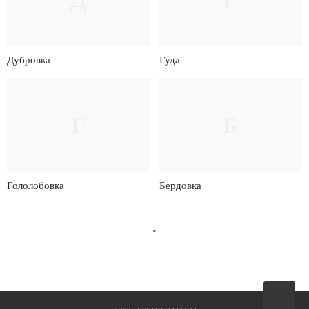
Дубровка
Гуда
Г
Б
Гололобовка
Бердовка
↓
Вверх