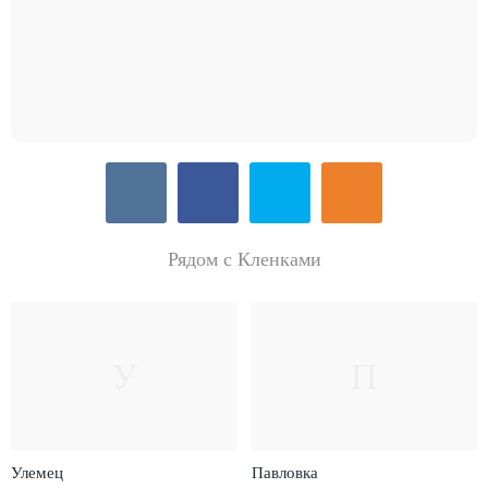
Рядом с Кленками
У
П
Улемец
Павловка