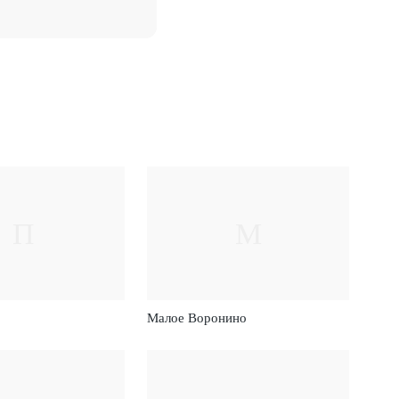
П
М
Малое Воронино