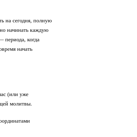
ть на сегодня, полную
жно начинать каждую
— периода, когда
овремя начать
ас (или уже
ющей молитвы.
координатами