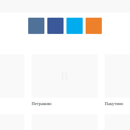
П
Петраково
Пакутино