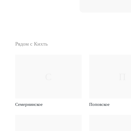
Рядом с Кихть
С
П
Семернинское
Поповское