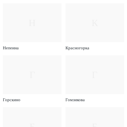
Н
К
Непеина
Красногорка
Г
Г
Горскино
Гомзикова
Б
Б