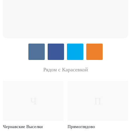
Рядом с Карасевкой
Ч
П
Чернавские Выселки
Прямоглядово