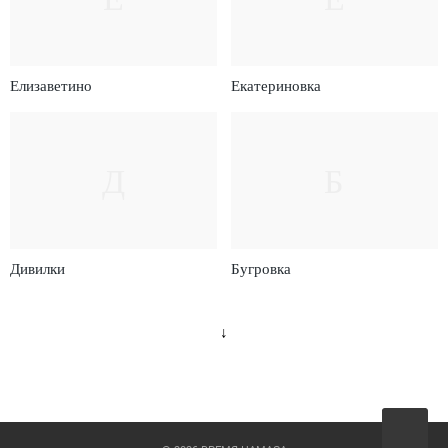
Елизаветино
Екатериновка
Д
Б
Дивилки
Бугровка
↓
Вверх