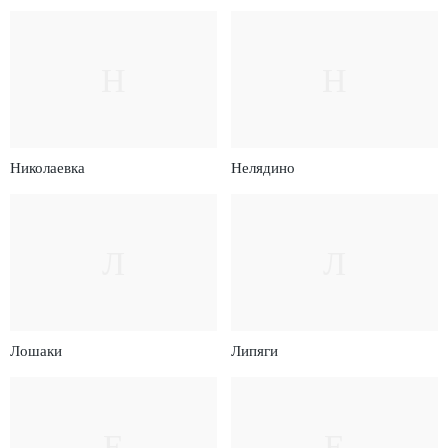
Н
Н
Николаевка
Нелядино
Л
Л
Лошаки
Липяги
Е
Е