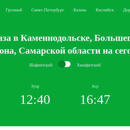
Грозный
Санкт-Петербург
Казань
Каспийск
Дер
аза в Каменнодольске, Больше
она, Самарской области на сег
Шафиитский
Ханафитский
Зухр
Аср
12:40
16:47