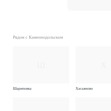
Рядом с Каменнодольском
Ш
Х
Шариповка
Хасьяново