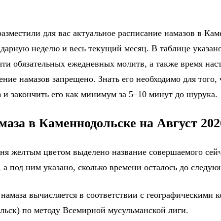
разместили для вас актуальное расписание намазов в Кам
ндарную неделю и весь текущий месяц. В таблице указано
яти обязательных ежедневных молитв, а также время на
ение намазов запрещено. Знать его необходимо для того,
 и закончить его как минимум за 5–10 минут до шурука.
маза в Каменнодольске на Август 202
дня желтым цветом выделено название совершаемого сейч
 а под ним указано, сколько времени осталось до следу
 намаза вычисляется в соответствии с географическими 
льск) по методу Всемирной мусульманской лиги.