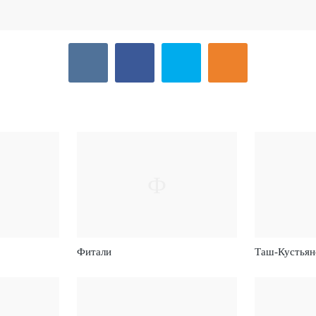
Ф
Фитали
Таш-Кустьян