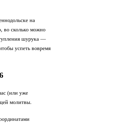
еннодольске на
, во сколько можно
ступления шурука —
 чтобы успеть вовремя
6
ас (или уже
ющей молитвы.
координатами