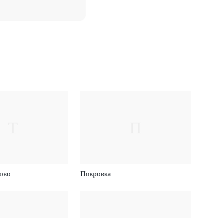
Т
П
ово
Покровка