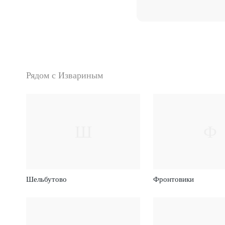
Рядом с Извариным
Ш
Ф
Шельбутово
Фронтовики