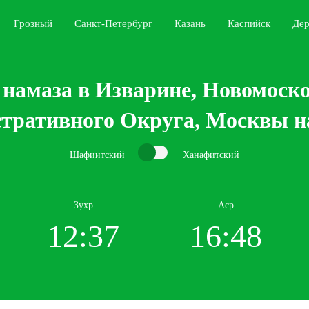
Грозный
Санкт-Петербург
Казань
Каспийск
Дер
намаза в Изварине, Новомоск
тративного Округа, Москвы на
Шафиитский
Ханафитский
Зухр
Аср
12:37
16:48