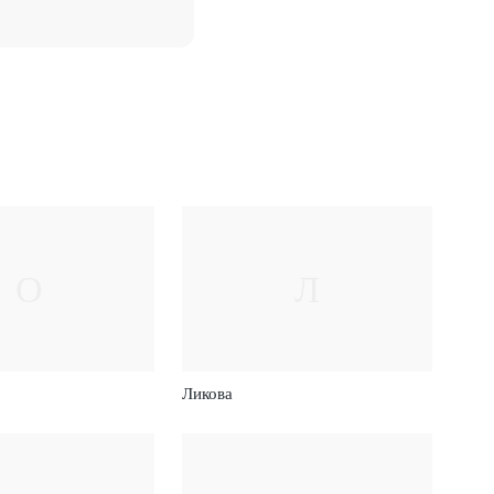
О
Л
Ликова