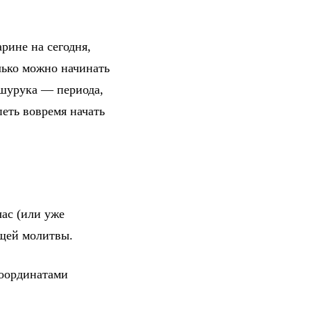
рине на сегодня,
лько можно начинать
 шурука — периода,
петь вовремя начать
ас (или уже
ющей молитвы.
координатами