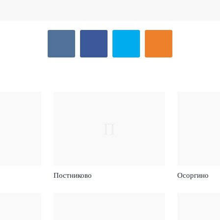
П
Постниково
Осоргино