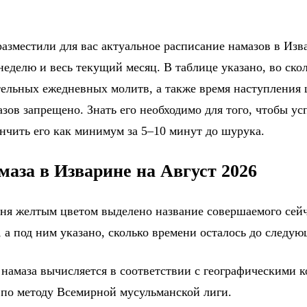
азместили для вас актуальное расписание намазов в Изва
еделю и весь текущий месяц. В таблице указано, во ско
тельных ежедневных молитв, а также время наступления
зов запрещено. Знать его необходимо для того, чтобы ус
ончить его как минимум за 5–10 минут до шурука.
маза в Изварине на Август 2026
дня желтым цветом выделено название совершаемого сейч
 а под ним указано, сколько времени осталось до следу
 намаза вычисляется в соответствии с географическими 
 по методу Всемирной мусульманской лиги.