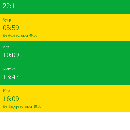
22:11
Зухр
05:59
До Асра осталось 00:06
Аср
10:09
Магриб
13:47
Иша
16:09
До Фаджра осталось 10:38