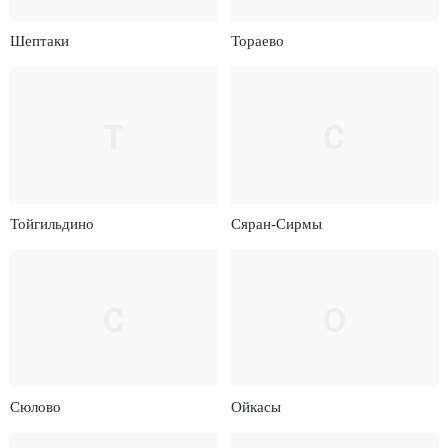
Шептаки
Тораево
Т
С
Тойгильдино
Сяран-Сирмы
С
О
Сюлово
Ойкасы