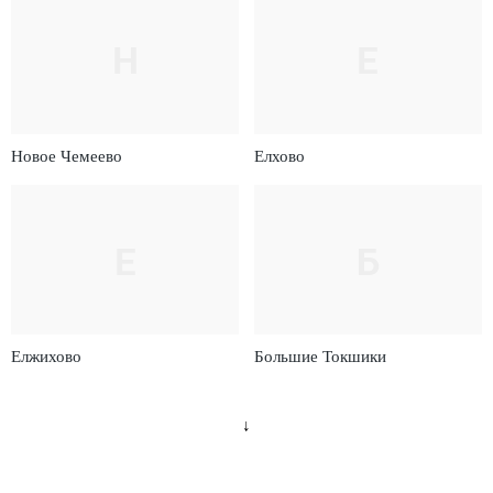
Н
Е
Новое Чемеево
Елхово
Е
Б
Елжихово
Большие Токшики
↓