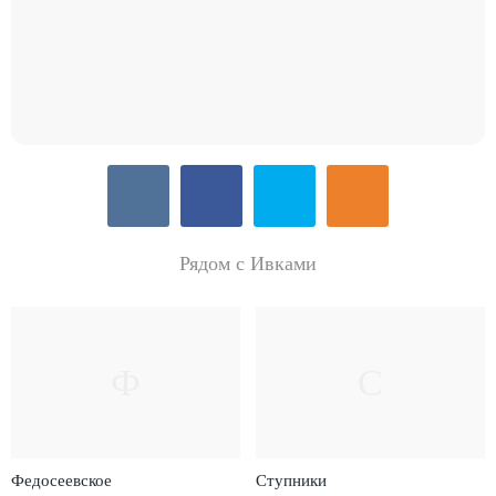
Рядом с Ивками
Ф
С
Федосеевское
Ступники