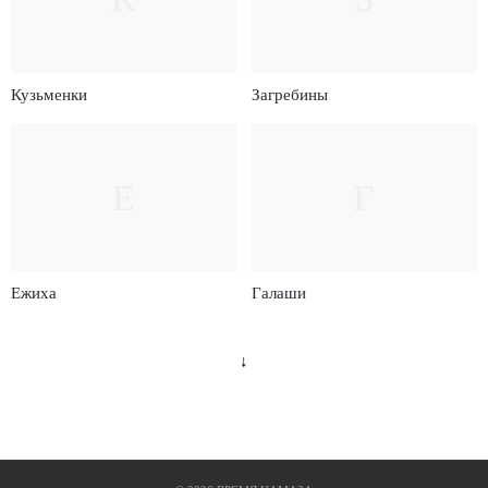
Кузьменки
Загребины
Е
Г
Ежиха
Галаши
↓