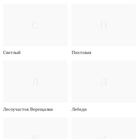
С
П
Светлый
Пихтовая
Л
Л
Лесоучасток Верещалки
Лебеди
К
З