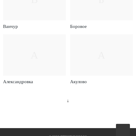
Ванчур
Боровое
А
А
Александровка
Акулово
↓
Вверх