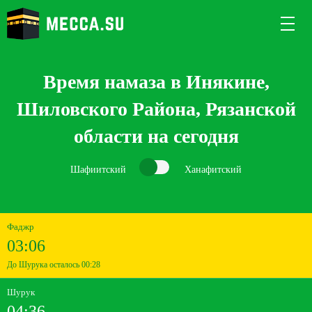
Время намаза в Инякине,
Шиловского Района, Рязанской
области на сегодня
Шафиитский
Ханафитский
Фаджр
03:06
До Шурука осталось 00:28
Шурук
04:36