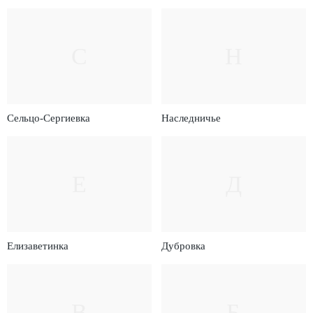
С
Н
Сельцо-Сергиевка
Наследничье
Е
Д
Елизаветинка
Дубровка
В
Б