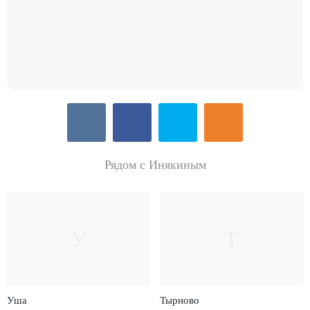
Рядом с Инякиным
У
Т
Уша
Тырново