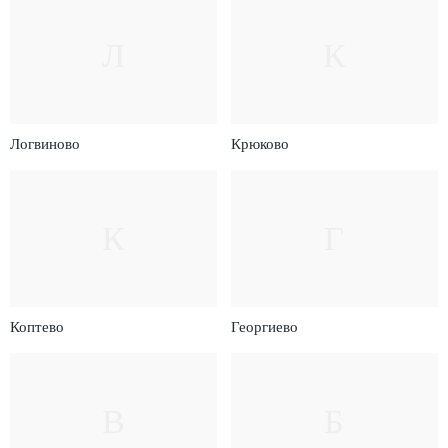
Л
К
Логвиново
Крюково
К
Г
Коптево
Георгиево
В
Б