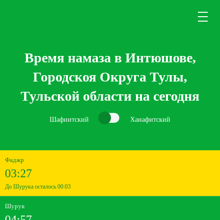
Время намаза в Интюшове,
Городскоя Округа Тулы,
Тульской области на сегодня
Шафиитский
Ханафитский
Фаджр
03:27
До Шурука осталось 00:03
Шурук
04:57