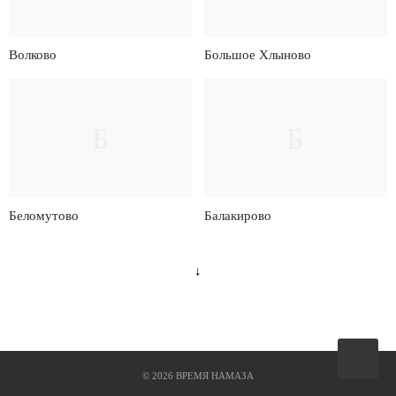
Волково
Большое Хлыново
Б
Б
Беломутово
Балакирово
↓
Вверх
©
2026
ВРЕМЯ НАМАЗА