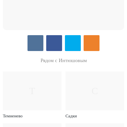
Рядом с Интюшовым
Т
С
Темненево
Садки