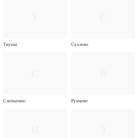
Т
С
Тиуши
Сухлово
С
Р
Слопыгино
Рунцево
Н
З