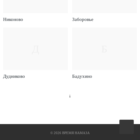
Никоново
Заборовье
Д
Б
Дудниково
Бадухино
↓
Вверх
©
2026
ВРЕМЯ НАМАЗА