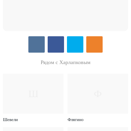
Рядом с Харлапковым
Ш
Ф
Шевели
Флягино