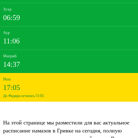
Зухр
06:59
Аср
11:06
Магриб
14:37
Иша
17:05
До Фаджра осталось 15:03
На этой странице мы разместили для вас актуальное
расписание намазов в Гривке на сегодня, полную