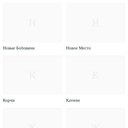
Н
Н
Новые Бобовичи
Новое Место
К
К
Корчи
Катичи
К
Ж