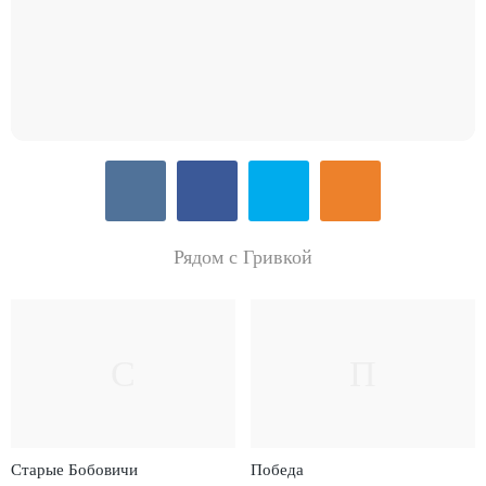
Рядом с Гривкой
С
П
Старые Бобовичи
Победа