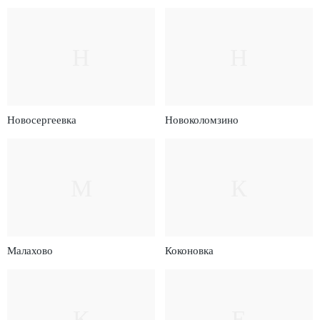
Н
Н
Новосергеевка
Новоколомзино
М
К
Малахово
Коконовка
К
Е