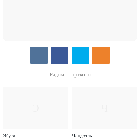
Рядом - Гортколо
Э
Ч
Эбута
Чондотль