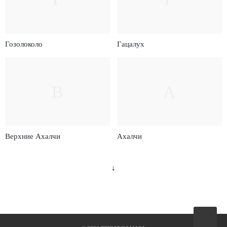
Гозолоколо
Гацалух
В
А
Верхние Ахалчи
Ахалчи
↓
Вверх