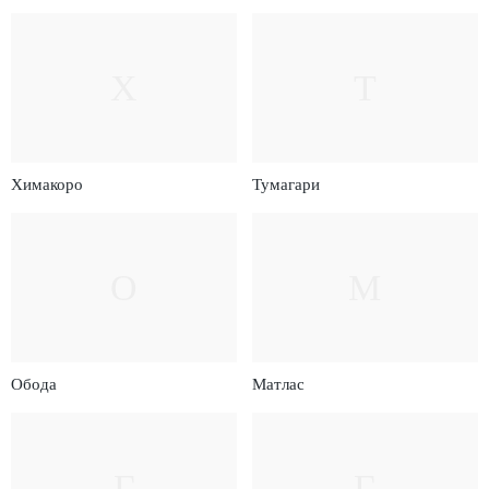
Х
Т
Химакоро
Тумагари
О
М
Обода
Матлас
Г
Г