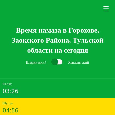
Время намаза в Горохове,
Заокского Района, Тульской
области на сегодня
Шафиитский
Ханафитский
Фаджр
03:26
Шурук
04:56