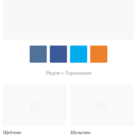
Рядом с Гороховым
Щ
Ш
Щеблово
Шульгино