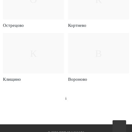
Острецово
Кортнево
К
В
Клищино
Вороново
↓
Вверх