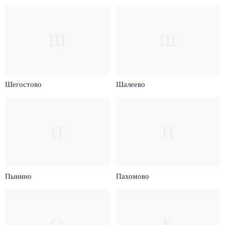
Ш
Ш
Шегостово
Шалеево
П
П
Пынино
Пахомово
О
К