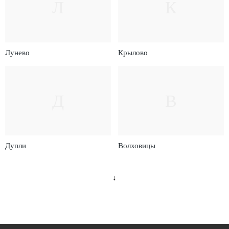
Л
К
Лунево
Крылово
Д
В
Дупли
Волховицы
↓