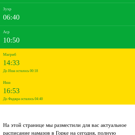
Зухр
06:40
Аср
10:50
Магриб
14:33
До Иша осталось 00:18
Иша
16:53
До Фаджра осталось 04:40
На этой странице мы разместили для вас актуальное
расписание намазов в Горке на сегодня, полную