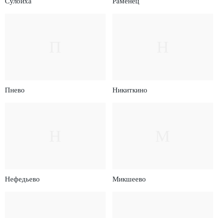
Сулоиха
Раменец
П
Н
Пнево
Никиткино
Н
М
Нефедьево
Микшеево