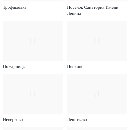
Трофимовка
Поселок Санатория Имени
Ленина
П
П
Пожарницы
Пенкино
Н
Л
Неверково
Леонтьево