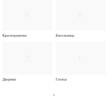
К
К
Краснораменье
Кисельница
Д
Г
Дворики
Гатиха
↓