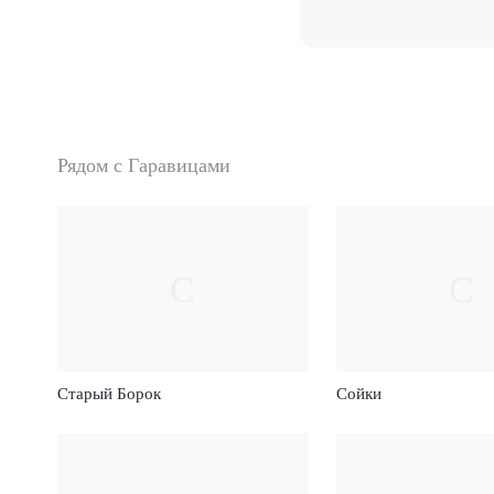
Рядом с Гаравицами
С
С
Старый Борок
Сойки