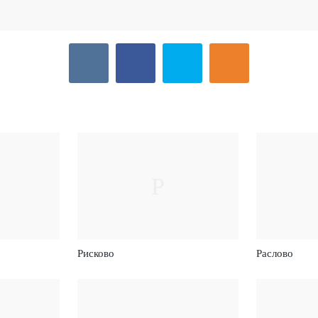
Р
Рисково
Раслово