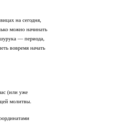
вицах на сегодня,
лько можно начинать
 шурука — периода,
петь вовремя начать
ас (или уже
ющей молитвы.
координатами