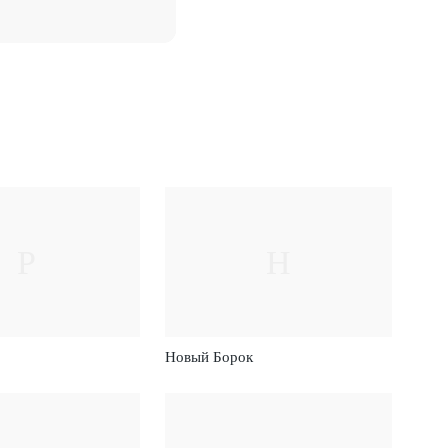
Р
Н
Новый Борок