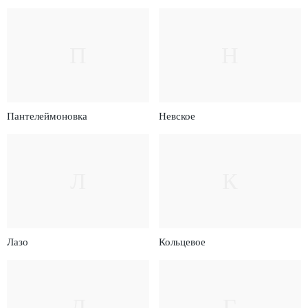
П
Н
Пантелеймоновка
Невское
Л
К
Лазо
Кольцевое
Д
Г