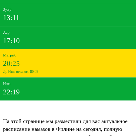
Зухр
13:11
Аср
17:10
Магриб
20:25
До Иша осталось 00:02
Иша
22:19
На этой странице мы разместили для вас актуальное
расписание намазов в Филине на сегодня, полную