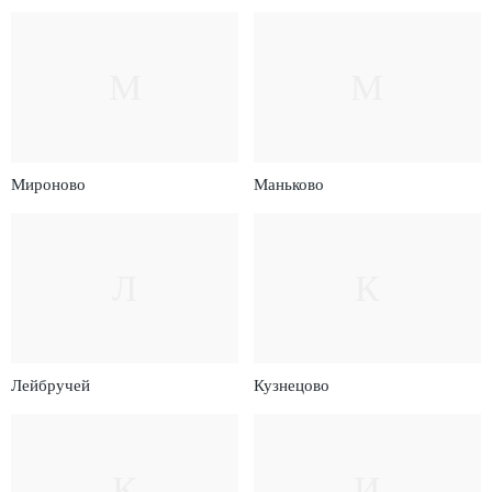
М
М
Мироново
Маньково
Л
К
Лейбручей
Кузнецово
К
И