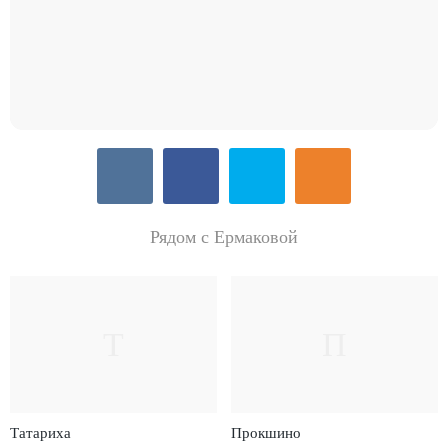
Рядом с Ермаковой
Т
П
Татариха
Прокшино