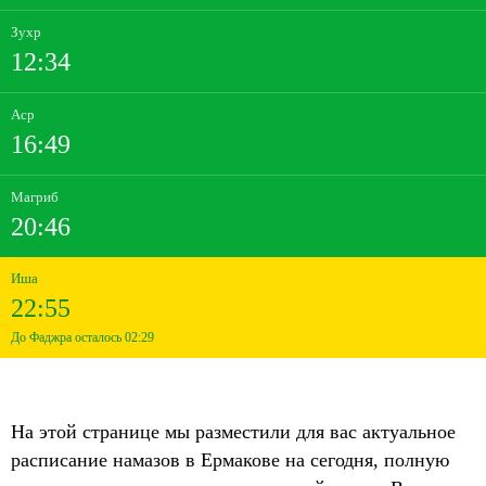
Зухр
12:34
Аср
16:49
Магриб
20:46
Иша
22:55
До Фаджра осталось 02:29
На этой странице мы разместили для вас актуальное
расписание намазов в Ермакове на сегодня, полную