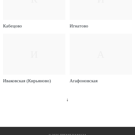
Кабецово
Игнатово
И
А
Иваковская (Кирьяново)
Агафоновская
↓