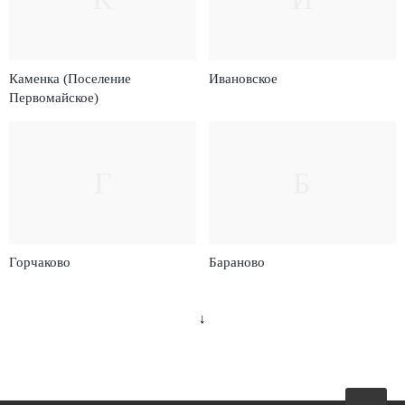
Каменка (Поселение
Ивановское
Первомайское)
Г
Б
Горчаково
Бараново
↓