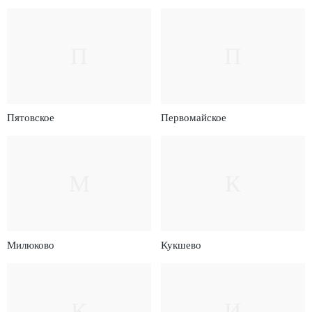
П
П
Пятовское
Первомайское
М
К
Милюково
Кукшево
К
И