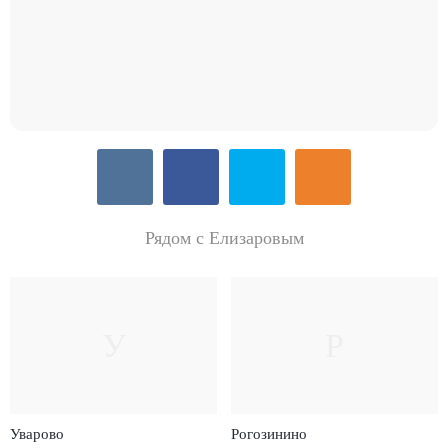
Рядом с Елизаровым
У
Р
Уварово
Рогозинино