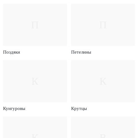
П
П
Поздяки
Петелины
К
К
Кунгуровы
Крутцы
К
В