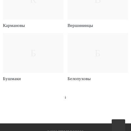
Кармановы
Вершининцы
Б
Б
Бушмаки
Белопуховы
↓
Вверх