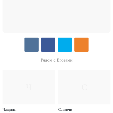
Рядом с Егозами
Ч
С
Чащины
Саввичи