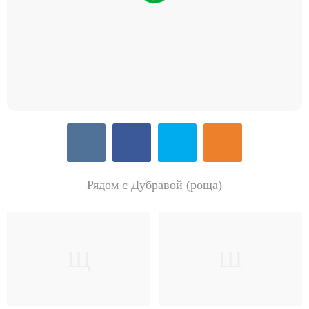
Рядом с Дубравой (роща)
Щ
Ш