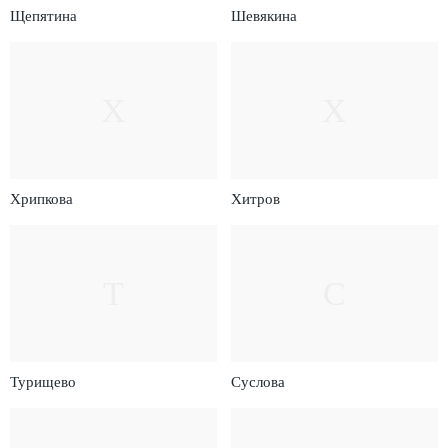
Щепятина
Шевякина
Х
Х
Хрипкова
Хитров
Т
С
Турищево
Суслова