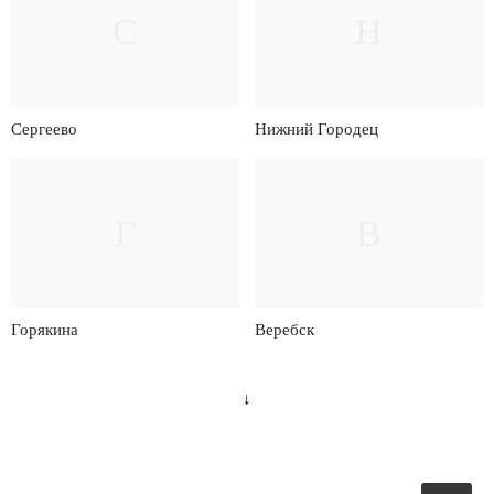
С
Н
Сергеево
Нижний Городец
Г
В
Горякина
Веребск
↓