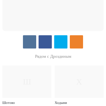
Рядом с Дроздиным
Ш
Х
Шотово
Ходыни