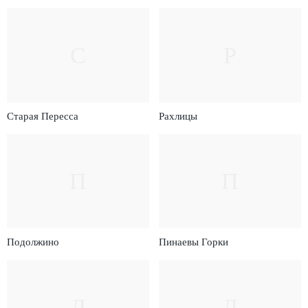
С
Р
Старая Пересса
Рахлицы
П
П
Подолжино
Пинаевы Горки
Л
Л