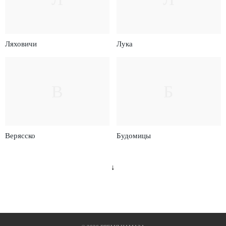
Ляховичи
Лука
В
Б
Верясско
Будомицы
↓