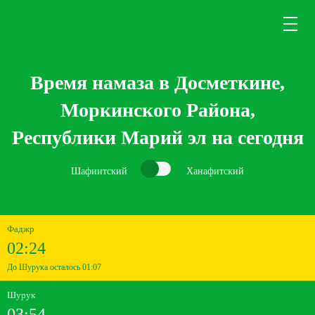
Время намаза в Досметкине,
Моркинского Района,
Республики Марий эл на сегодня
Шафиитский
Ханафитский
Фаджр
02:24
До Шурука осталось 01:07
Шурук
03:54