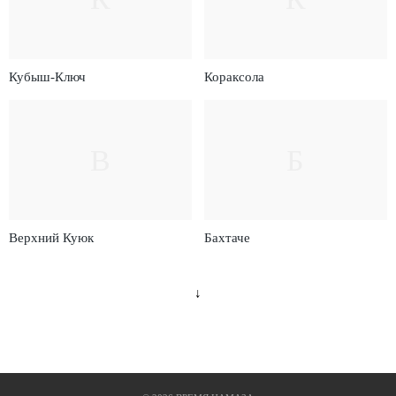
Кубыш-Ключ
Кораксола
В
Б
Верхний Куюк
Бахтаче
↓