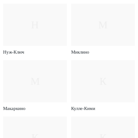
Н
М
Нуж-Ключ
Миклино
М
К
Макаркино
Кулле-Кими
К
К