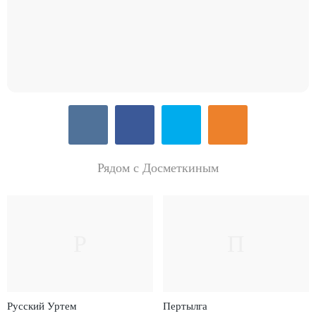
Рядом с Досметкиным
Р
П
Русский Уртем
Пертылга