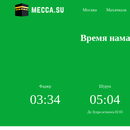
Москва
Махачкала
Время нама
Фаджр
Шурук
03:34
05:04
До Зухра осталось 02:03