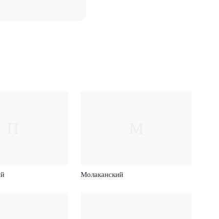
П
М
ий
Молаканский