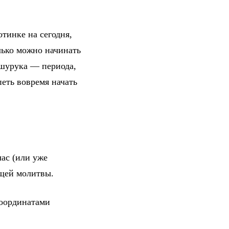
тинке на сегодня,
лько можно начинать
 шурука — периода,
петь вовремя начать
ас (или уже
ющей молитвы.
координатами