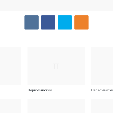
П
Первомайский
Первомайск