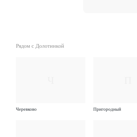
Рядом с Долотинкой
Ч
П
Черевково
Пригородный