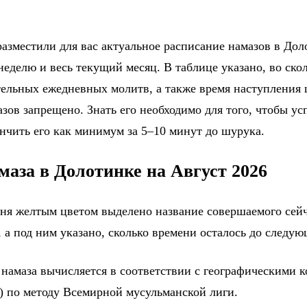
азместили для вас актуальное расписание намазов в Доло
еделю и весь текущий месяц. В таблице указано, во ско
тельных ежедневных молитв, а также время наступления
зов запрещено. Знать его необходимо для того, чтобы ус
ончить его как минимум за 5–10 минут до шурука.
маза в Долотинке на Август 2026
дня желтым цветом выделено название совершаемого сейч
 а под ним указано, сколько времени осталось до следу
 намаза вычисляется в соответствии с географическими 
) по методу Всемирной мусульманской лиги.