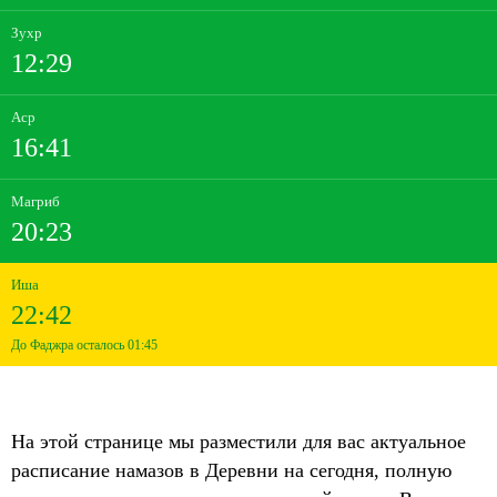
Зухр
12:29
Аср
16:41
Магриб
20:23
Иша
22:42
До Фаджра осталось 01:45
На этой странице мы разместили для вас актуальное
расписание намазов в Деревни на сегодня, полную