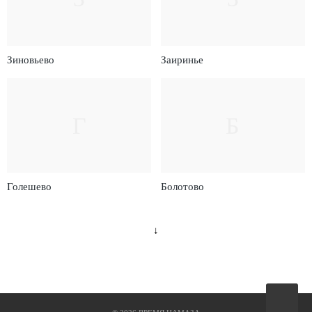
Зиновьево
Заиринье
Г
Б
Голешево
Болотово
↓
Вверх