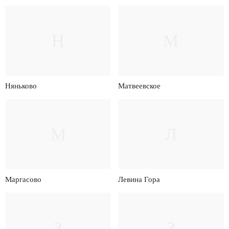
Н
М
Няньково
Матвеевское
М
Л
Маргасово
Левина Гора
З
З