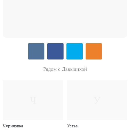
Рядом с Давыдихой
Ч
У
Чуриловка
Устье