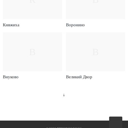
Княжиха
Воронино
В
В
Внуково
Великий Двор
↓
Вверх