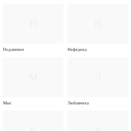
П
Н
Подлипное
Нефедиха
М
Л
Мыс
Любавчиха
К
В