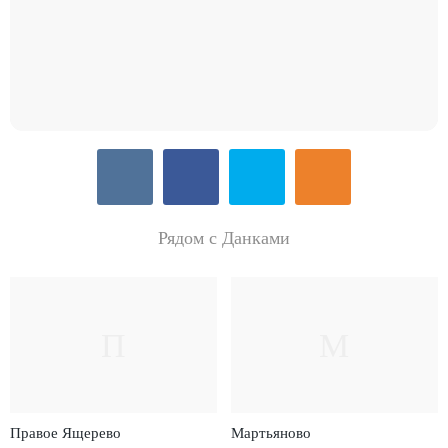
Рядом с Данками
П
М
Правое Ящерево
Мартьяново