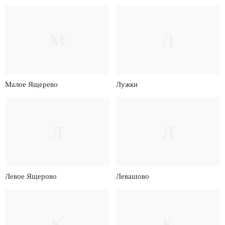
М
Л
Малое Ящерево
Лужки
Л
Л
Левое Ящерово
Левашово
К
К