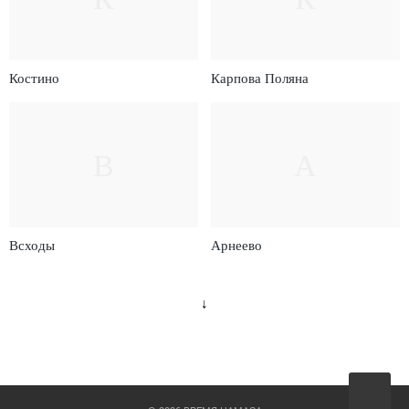
Костино
Карпова Поляна
В
А
Всходы
Арнеево
↓
Вверх