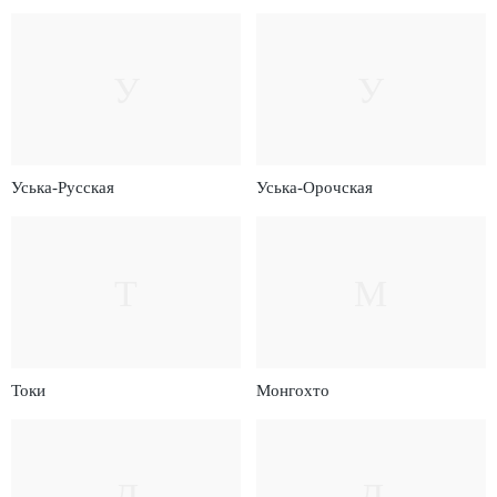
У
У
Уська-Русская
Уська-Орочская
Т
М
Токи
Монгохто
Д
Д