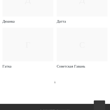
Дюанка
Датта
Г
С
Гатка
Советская Гавань
↓
Вверх