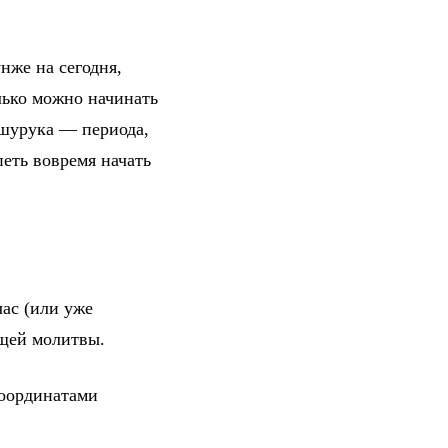
нже на сегодня,
лько можно начинать
 шурука — периода,
петь вовремя начать
ас (или уже
ющей молитвы.
координатами