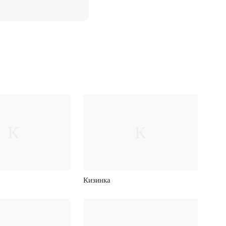
К
К
Кизинка