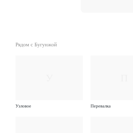
Рядом с Бугунжой
У
П
Узловое
Перевалка