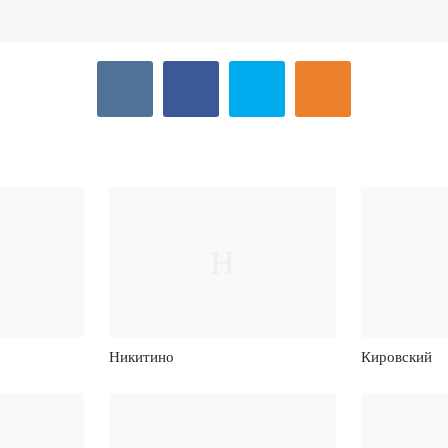
Н
Никитино
Кировский