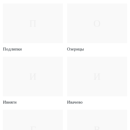
П
О
Подлипки
Озерицы
И
И
Ивняги
Ивачево
Г
В