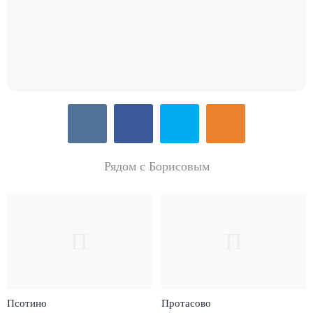
Рядом с Борисовым
П
П
Псотино
Протасово