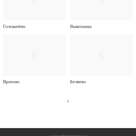
Головачёво
Выкопанка
В
Б
Врачово
Беляево
↓