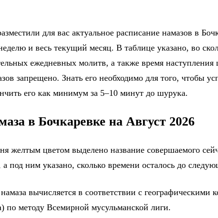
азместили для вас актуальное расписание намазов в Бочк
еделю и весь текущий месяц. В таблице указано, во ско
тельных ежедневных молитв, а также время наступления
зов запрещено. Знать его необходимо для того, чтобы ус
ончить его как минимум за 5–10 минут до шурука.
маза в Бочкаревке на Август 2026
дня желтым цветом выделено название совершаемого сейч
 а под ним указано, сколько времени осталось до следу
 намаза вычисляется в соответствии с географическими 
а) по методу Всемирной мусульманской лиги.