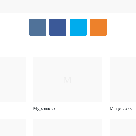
М
Мурсяково
Матросовка