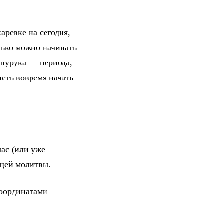
аревке на сегодня,
лько можно начинать
 шурука — периода,
петь вовремя начать
ас (или уже
ющей молитвы.
координатами