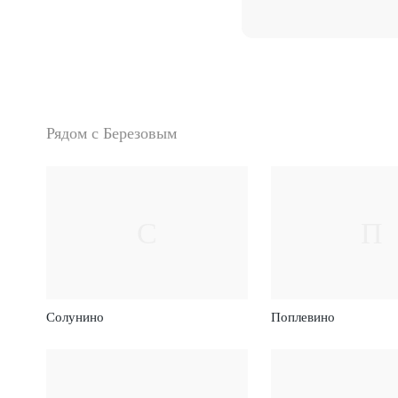
Рядом с Березовым
С
П
Солунино
Поплевино