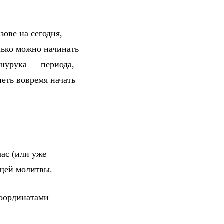
зове на сегодня,
лько можно начинать
 шурука — периода,
петь вовремя начать
ас (или уже
ющей молитвы.
координатами