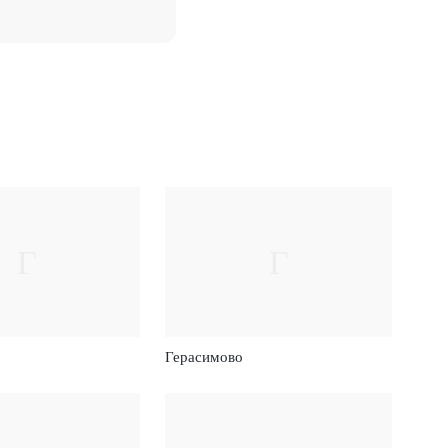
Г
Г
Герасимово