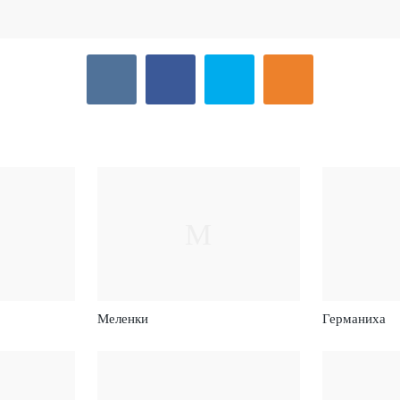
М
Меленки
Германиха