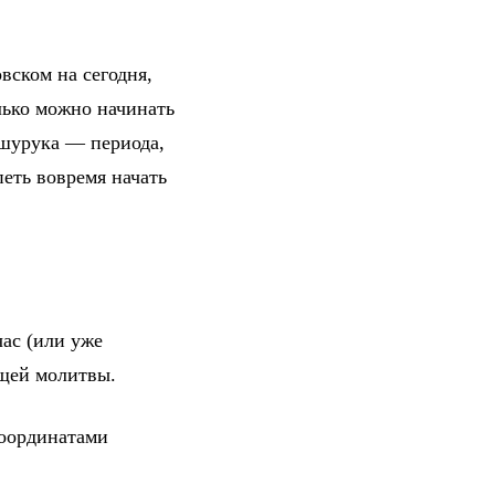
вском на сегодня,
лько можно начинать
 шурука — периода,
петь вовремя начать
ас (или уже
ющей молитвы.
координатами