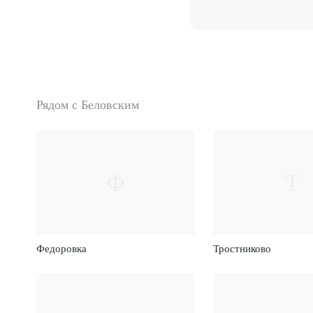
Рядом с Беловским
Ф
Т
Федоровка
Тростниково