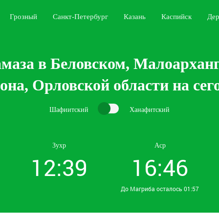
Грозный
Санкт-Петербург
Казань
Каспийск
Дер
маза в Беловском, Малоархан
она, Орловской области на сег
Шафиитский
Ханафитский
Зухр
Аср
12:39
16:46
До Магриба осталось 01:57