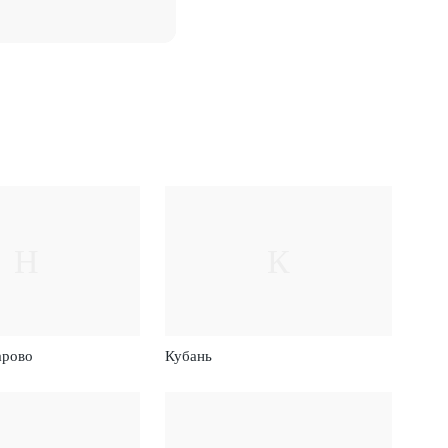
Н
К
арово
Кубань