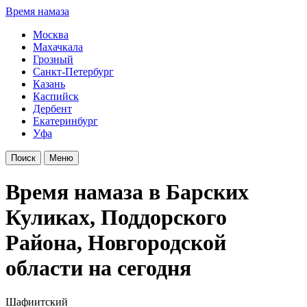
Время намаза
Москва
Махачкала
Грозный
Санкт-Петербург
Казань
Каспийск
Дербент
Екатеринбург
Уфа
Поиск
Меню
Время намаза в Барских
Куликах, Поддорского
Района, Новгородской
области на сегодня
Шафиитский