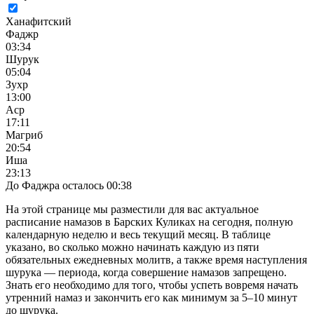
Ханафитский
Фаджр
03:34
Шурук
05:04
Зухр
13:00
Аср
17:11
Магриб
20:54
Иша
23:13
До Фаджра осталось 00:38
На этой странице мы разместили для вас актуальное
расписание намазов в Барских Куликах на сегодня, полную
календарную неделю и весь текущий месяц. В таблице
указано, во сколько можно начинать каждую из пяти
обязательных ежедневных молитв, а также время наступления
шурука — периода, когда совершение намазов запрещено.
Знать его необходимо для того, чтобы успеть вовремя начать
утренний намаз и закончить его как минимум за 5–10 минут
до шурука.