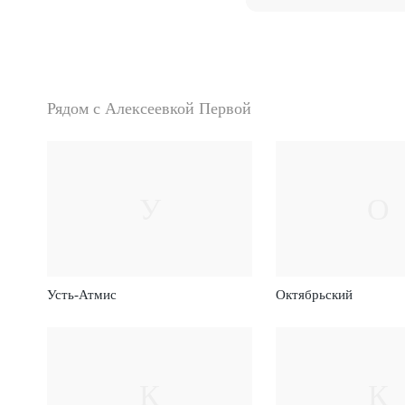
Рядом с Алексеевкой Первой
У
О
Усть-Атмис
Октябрьский
К
К