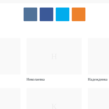
Н
Николаевка
Надеждинка
К