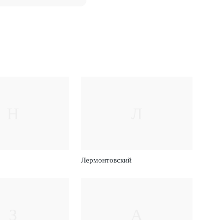
Н
Л
Лермонтовский
З
А