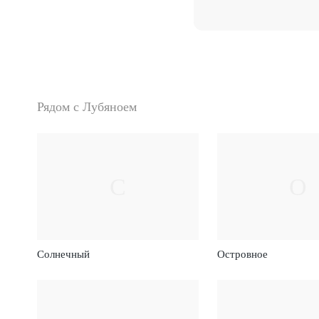
Рядом с Лубяноем
С
О
Солнечный
Островное