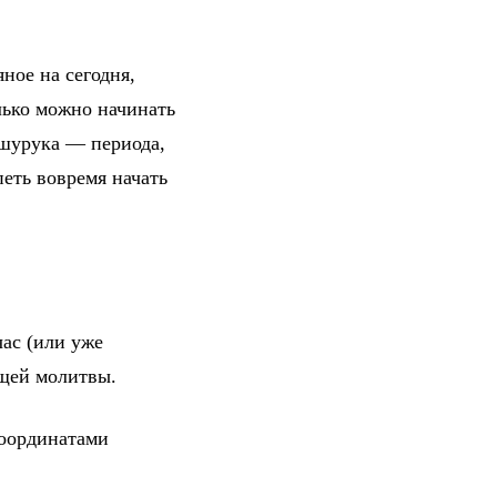
ное на сегодня,
лько можно начинать
 шурука — периода,
петь вовремя начать
ас (или уже
ющей молитвы.
координатами