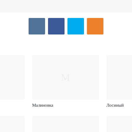
М
Малиновка
Лосиный