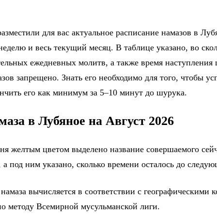
азместили для вас актуальное расписание намазов в Лубя
еделю и весь текущий месяц. В таблице указано, во ско
тельных ежедневных молитв, а также время наступления
зов запрещено. Знать его необходимо для того, чтобы ус
ончить его как минимум за 5–10 минут до шурука.
маза в Лубяное на Август 2026
дня желтым цветом выделено название совершаемого сейч
 а под ним указано, сколько времени осталось до следу
 намаза вычисляется в соответствии с географическими 
по методу Всемирной мусульманской лиги.