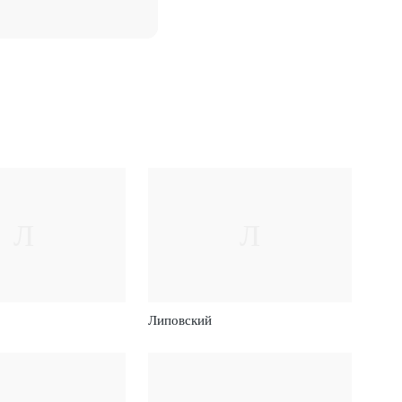
Л
Л
Липовский